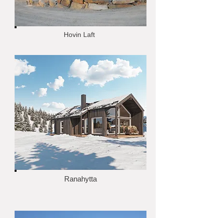
Hovin Laft
Ranahytta