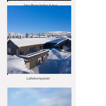
Jøra Bygg hytter & hus
Laftekompaniet