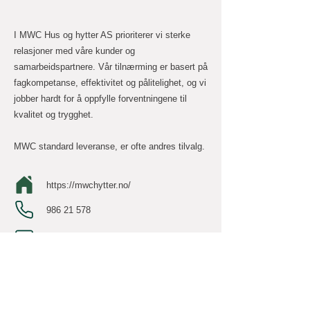
I MWC Hus og hytter AS prioriterer vi sterke
relasjoner med våre kunder og
samarbeidspartnere. Vår tilnærming er basert på
fagkompetanse, effektivitet og pålitelighet, og vi
jobber hardt for å oppfylle forventningene til
kvalitet og trygghet.
MWC standard leveranse, er ofte andres tilvalg.
https://mwchytter.no/
986 21 578
salg@mwchytter.no