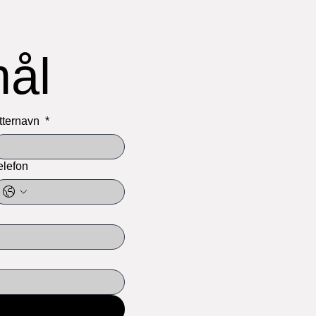
spørsmål 
tternavn
*
elefon