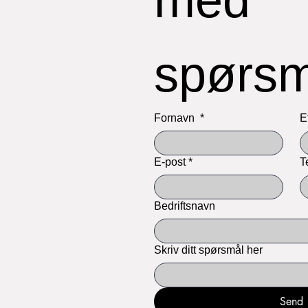
med 
Fornavn
*
E
E-post
*
T
Bedriftsnavn
Skriv ditt spørsmål her
Send