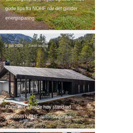
gode tips fra NOHF når det gjelder
energisparing.
8. juli 2025
3 min lesing
Forplikter å holde høy standard
gjennom NOHF-autorisasjonen