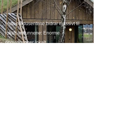
Hytteprodusentene bidrar massivt til
lokalsamfunnene: Enorme
ringvirkninger lokalt
25. okt. 2024
3 min lesing
Endelig noen som ser hva norsk