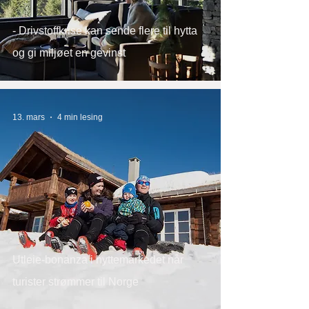
- Drivstoffkrise kan sende flere til hytta
og gi miljøet en gevinst
13. mars
4 min lesing
Utleie-bonanza i hyttemarkedet når
turister strømmer til Norge