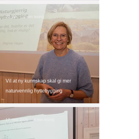
20. jan.
2 min lesing
Vil at ny kunnskap skal gi mer
naturvennlig hyttebygging
17. nov. 2025
4 min lesing