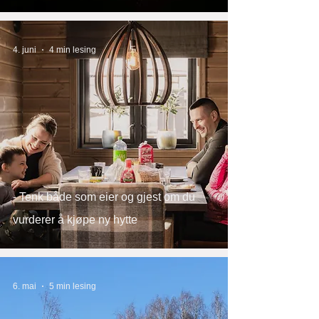
4. juni
4 min lesing
- Tenk både som eier og gjest om du
vurderer å kjøpe ny hytte
6. mai
5 min lesing