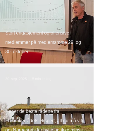
Stort engasjement og offensive
medlemmer på medlemsmøte 29. og
30. oktober
30. sep. 2025
5 min lesing
Her er de beste rådene fra
Forbrukerrådets ekspert, alt du må vite
om Norgespris for hytte og ikke minst;