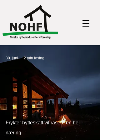
30. juni
2 min lesing
Frykter hytteskatt vil rasere en hel
næring