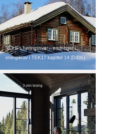
NOHFs høringssvar – endringer i
energikrav i TEK17 kapittel 14 (DiBK)
23. apr.
3 min lesing