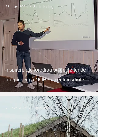
28. nov. 2024
3 min lesing
Inspirerende foredrag og oppløftende
prognoser på NOHFs medlemsmøte
28. okt. 2024
3 min lesing