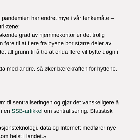
 pandemien har endret mye i vår tenkemåte – 
riktene:

 økende grad av hjemmekontor er det trolig 
øre til at flere fra byene bor større deler av 
t all grunn til å tro at enda flere vil bytte døgn i 
 hytta med andre, så øker bærekraften for hyttene, 
m til sentraliseringen og gjør det vanskeligere å 
i en 
SSB-artikkel
 om sentralisering. Statistisk 
sjonsteknologi, data og Internett medfører nye 
som helst i landet.»