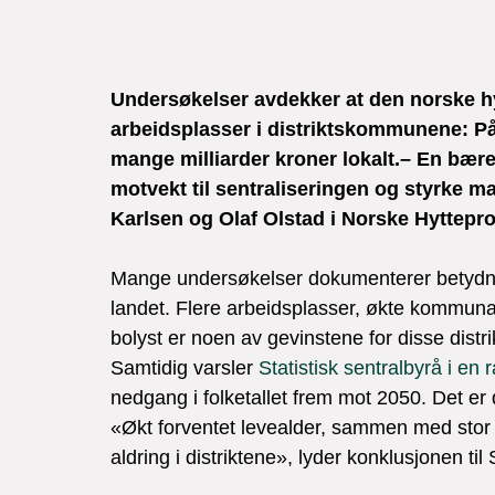
Undersøkelser avdekker at den norske hyt
arbeidsplasser i distriktskommunene: På 
mange milliarder kroner lokalt.– En bære
motvekt til sentraliseringen og styrke 
Karlsen og Olaf Olstad i Norske Hyttepr
Mange undersøkelser dokumenterer betydnin
landet. Flere arbeidsplasser, økte kommunale
bolyst er noen av gevinstene for disse dist
Samtidig varsler 
Statistisk sentralbyrå i en 
nedgang i folketallet frem mot 2050. Det er då
«Økt forventet levealder, sammen med stor fra
aldring i distriktene», lyder konklusjonen til 