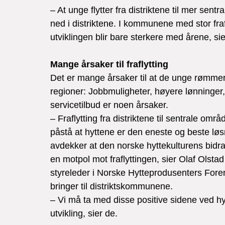
– At unge flytter fra distriktene til mer sentr
ned i distriktene. I kommunene med stor fraf
utviklingen blir bare sterkere med årene, si
Mange årsaker til fraflytting
Det er mange årsaker til at de unge rømmer di
regioner: Jobbmuligheter, høyere lønninger, e
servicetilbud er noen årsaker.

– Fraflytting fra distriktene til sentrale områ
påstå at hyttene er den eneste og beste l
avdekker at den norske hyttekulturens bidr
en motpol mot fraflyttingen, sier Olaf Olsta
styreleder i Norske Hytteprodusenters Foren
bringer til distriktskommunene.

– Vi må ta med disse positive sidene ved hy
utvikling, sier de.