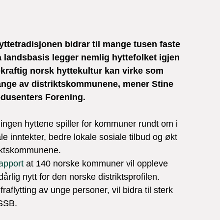
tetradisjonen bidrar til mange tusen faste 
landsbasis legger nemlig hyttefolket igjen 
kraftig norsk hyttekultur kan virke som 
mange av distriktskommunene, mener Stine 
odusenters Forening.
gen hyttene spiller for kommuner rundt om i 
 inntekter, bedre lokale sosiale tilbud og økt 
riktskommunene.

rapport
 at 140 norske kommuner vil oppleve 
rlig nytt for den norske distriktsprofilen.

flytting av unge personer, vil bidra til sterk 
SSB.
