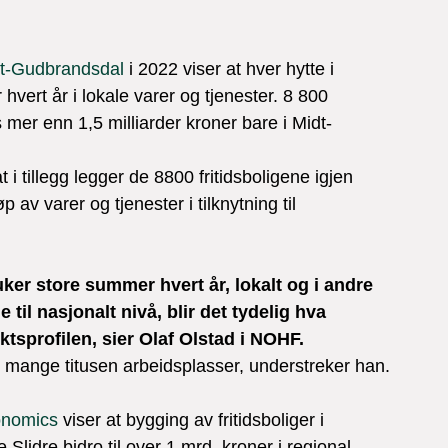
idt-Gudbrandsdal
 i 2022 viser at hver hytte i 
hvert år i lokale varer og tjenester. 8 800 
 mer enn 1,5 milliarder kroner bare i Midt-
tillegg legger de 8800 fritidsboligene igjen 
av varer og tjenester i tilknytning til 
ker store summer hvert år, lokalt og i andre 
 til nasjonalt nivå, blir det tydelig hva 
ktsprofilen, sier Olaf Olstad i NOHF.
 mange titusen arbeidsplasser, understreker han.

onomics
 viser at bygging av fritidsboliger i 
lidre bidro til over 1 mrd. kroner i regional 