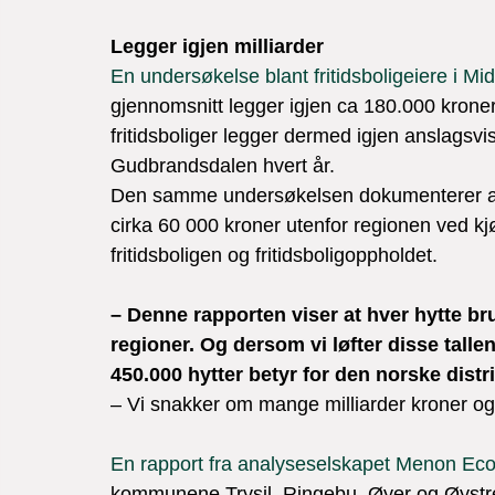
Legger igjen milliarder
En undersøkelse blant fritidsboligeiere i M
gjennomsnitt legger igjen ca 180.000 kroner 
fritidsboliger legger dermed igjen anslagsvis
Gudbrandsdalen hvert år.

Den samme undersøkelsen dokumenterer at i 
cirka 60 000 kroner utenfor regionen ved kjøp 
fritidsboligen og fritidsboligoppholdet.

– Denne rapporten viser at hver hytte bru
regioner. Og dersom vi løfter disse tallene
450.000 hytter betyr for den norske distri
– Vi snakker om mange milliarder kroner og
En rapport fra analyseselskapet Menon Ec
kommunene Trysil, Ringebu, Øyer og Øystre S