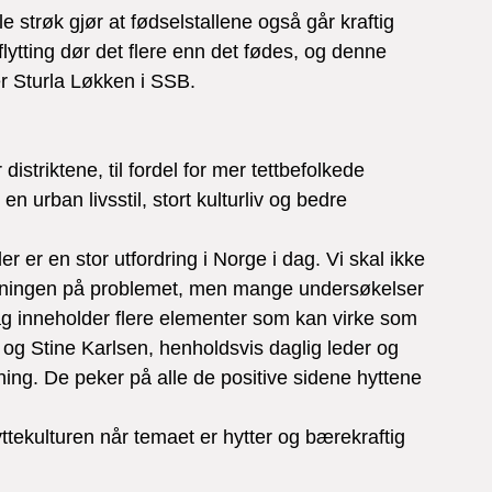
ale strøk gjør at fødselstallene også går kraftig 
lytting dør det flere enn det fødes, og denne 
er Sturla Løkken i SSB.
striktene, til fordel for mer tettbefolkede 
n urban livsstil, stort kulturliv og bedre 
der er en stor utfordring i Norge i dag. Vi skal ikke 
øsningen på problemet, men mange undersøkelser 
ag inneholder flere elementer som kan virke som 
d og Stine Karlsen, henholdsvis daglig leder og 
ing. De peker på alle de positive sidene hyttene 
ttekulturen når temaet er hytter og bærekraftig 