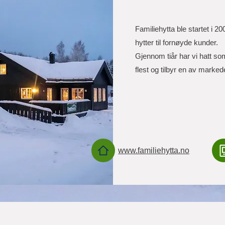
Familiehytta ble startet i 2
hytter til fornøyde kunder.
Gjennom tiår har vi hatt so
flest og tilbyr en av markede
www.familiehytta.no