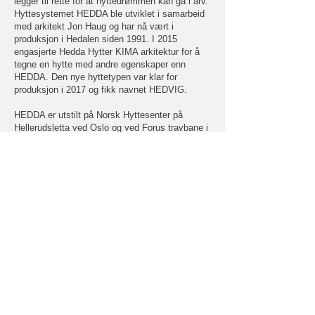
legger til rette for at hyttedrømmen kan gå i arv.
Hyttesystemet HEDDA ble utviklet i samarbeid
med arkitekt Jon Haug og har nå vært i
produksjon i Hedalen siden 1991. I 2015
engasjerte Hedda Hytter KIMA arkitektur for å
tegne en hytte med andre egenskaper enn
HEDDA. Den nye hyttetypen var klar for
produksjon i 2017 og fikk navnet HEDVIG.
HEDDA er utstilt på Norsk Hyttesenter på
Hellerudsletta ved Oslo og ved Forus travbane i
Stavanger.
http://www.hedda.no
613 49 780
magne@hedda.no