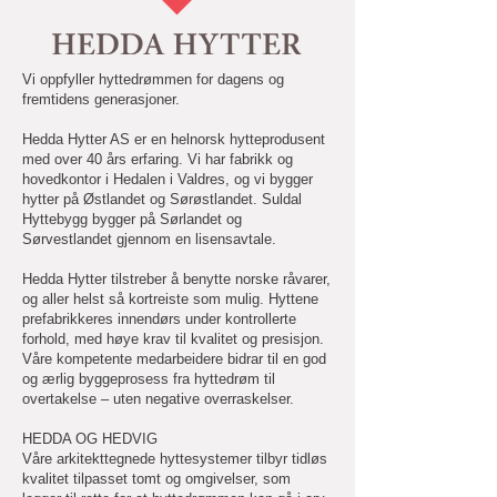
Vi oppfyller hyttedrømmen for dagens og
fremtidens generasjoner.
Hedda Hytter AS er en helnorsk hytteprodusent
med over 40 års erfaring. Vi har fabrikk og
hovedkontor i Hedalen i Valdres, og vi bygger
hytter på Østlandet og Sørøstlandet. Suldal
Hyttebygg bygger på Sørlandet og
Sørvestlandet gjennom en lisensavtale.
Hedda Hytter tilstreber å benytte norske råvarer,
og aller helst så kortreiste som mulig. Hyttene
prefabrikkeres innendørs under kontrollerte
forhold, med høye krav til kvalitet og presisjon.
Våre kompetente medarbeidere bidrar til en god
og ærlig byggeprosess fra hyttedrøm til
overtakelse – uten negative overraskelser.
HEDDA OG HEDVIG
Våre arkitekttegnede hyttesystemer tilbyr tidløs
kvalitet tilpasset tomt og omgivelser, som