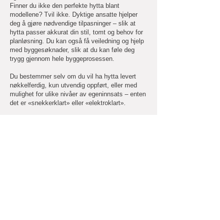
Finner du ikke den perfekte hytta blant
modellene? Tvil ikke. Dyktige ansatte hjelper
deg å gjøre nødvendige tilpasninger – slik at
hytta passer akkurat din stil, tomt og behov for
planløsning. Du kan også få veiledning og hjelp
med byggesøknader, slik at du kan føle deg
trygg gjennom hele byggeprosessen.
Du bestemmer selv om du vil ha hytta levert
nøkkelferdig, kun utvendig oppført, eller med
mulighet for ulike nivåer av egeninnsats – enten
det er «snekkerklart» eller «elektroklart».
Utforsk våre hyttemodeller
på
www.eventyrhytter.no
www.eventyrhytter.no
920 30 610
post@eventyrhytter.no