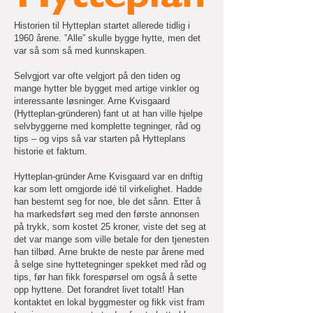
Historien til Hytteplan startet allerede tidlig i
1960 årene. ”Alle” skulle bygge hytte, men det
var så som så med kunnskapen.
Selvgjort var ofte velgjort på den tiden og
mange hytter ble bygget med artige vinkler og
interessante løsninger. Arne Kvisgaard
(Hytteplan-gründeren) fant ut at han ville hjelpe
selvbyggerne med komplette tegninger, råd og
tips – og vips så var starten på Hytteplans
historie et faktum.
Hytteplan-gründer Arne Kvisgaard var en driftig
kar som lett omgjorde idé til virkelighet. Hadde
han bestemt seg for noe, ble det sånn. Etter å
ha markedsført seg med den første annonsen
på trykk, som kostet 25 kroner, viste det seg at
det var mange som ville betale for den tjenesten
han tilbød. Arne brukte de neste par årene med
å selge sine hyttetegninger spekket med råd og
tips, før han fikk forespørsel om også å sette
opp hyttene. Det forandret livet totalt! Han
kontaktet en lokal byggmester og fikk vist fram