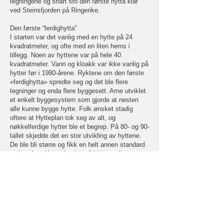
tegningene og snart sto den første hytta klar
ved Steinsfjorden på Ringerike.
Den første “ferdighytta”
I starten var det vanlig med en hytte på 24
kvadratmeter, og ofte med en liten hems i
tillegg. Noen av hyttene var på hele 40
kvadratmeter. Vann og kloakk var ikke vanlig på
hytter før i 1980-årene. Ryktene om den første
«ferdighytta» spredte seg og det ble flere
tegninger og enda flere byggesett. Arne utviklet
et enkelt byggesystem som gjorde at nesten
alle kunne bygge hytte. Folk ønsket stadig
oftere at Hytteplan tok seg av alt, og
nøkkelferdige hytter ble et begrep. På 80- og 90-
tallet skjedde det en stor utvikling av hyttene.
De ble bli større og fikk en helt annen standard
og komfort. Hytteplan har alltid lyttet til
markedet og utviklet sine hytter i samspill med
kundenes ønsker og behov.
https://hytteplan.com/
613 10 530