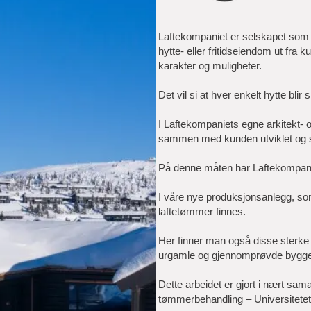
Laftekompaniet er selskapet som b
hytte- eller fritidseiendom ut fra
karakter og muligheter.
Det vil si at hver enkelt hytte bli
I Laftekompaniets egne arkitekt- o
sammen med kunden utviklet og sp
På denne måten har Laftekompani
I våre nye produksjonsanlegg, som
laftetømmer finnes.
Her finner man også disse sterke 
urgamle og gjennomprøvde byggem
Dette arbeidet er gjort i nært sam
tømmerbehandling – Universitetet 