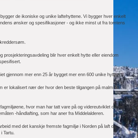
ygger de ikoniske og unike laftehyttene. Vi bygger hver enkelt
 kundens ønsker og spesifikasjoner - og ikke minst ut fra tomtens
r skreddersøm.
g prosjekteringsavdeling blir hver enkelt hytte eller eiendom
esifisert.
et gjennom mer enn 25 år bygget mer enn 600 unike hytter.
 er lokalisert nær der hvor den beste tilgangen på malmrikt
fagmiljøene, hvor man har tatt vare på og videreutviklet denne
åten -håndlafting, som har aner fra Middelalderen.
arbeid med det kanskje fremste fagmiljø i Norden på laft og
i Tartu.