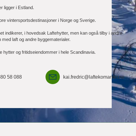
 ligger i Estland.
ore vintersportsdestinasjoner i Norge og Sverige.
 indikerer, i hovedsak Laftehytter, men kan også tilby i andre
 med laft og andre byggematerialer.
e hytter og fritidseiendommer i hele Scandinavia.
80 58 088
kai.fredric@laftekomaniet.no