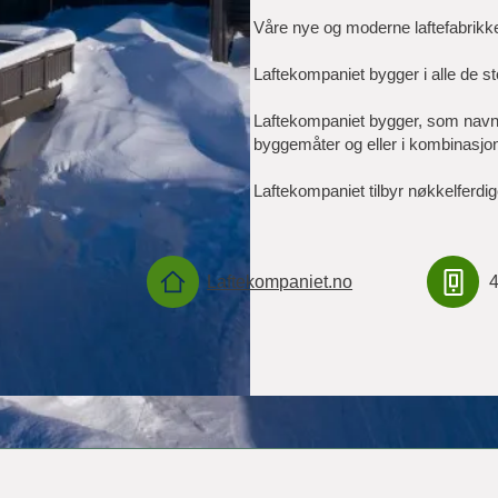
Våre nye og moderne laftefabrikker
Laftekompaniet bygger i alle de st
Laftekompaniet bygger, som navnet
byggemåter og eller i kombinasjon
Laftekompaniet tilbyr nøkkelferdig
Laftekompaniet.no
4