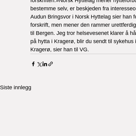
forskriften.»Norsk Hyttelag mener hyttefor
bestemme selv, er beskjeden fra interesse
Audun Bringsvor i Norsk Hyttelag sier han f
forskrift, men mener den rammer urettferdi
til Bergen. Jeg tror helsevesenet klarer å h
på hytta i Kragerø, blir du sendt til sykehus 
Kragerø, sier han til VG.
Siste innlegg