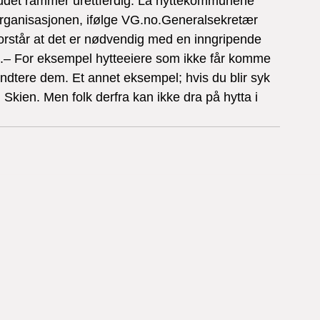
budet rammer urettferdig. La hyttekommunene 
organisasjonen, ifølge VG.no.Generalsekretær 
orstår at det er nødvendig med en inngripende 
g.– For eksempel hytteeiere som ikke får komme 
åndtere dem. Et annet eksempel; hvis du blir syk 
i Skien. Men folk derfra kan ikke dra på hytta i 