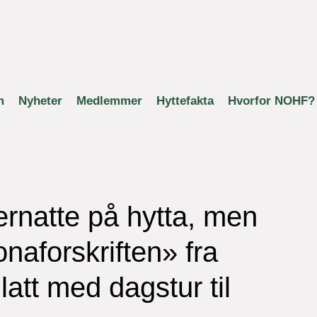
m
Nyheter
Medlemmer
Hyttefakta
Hvorfor NOHF?
ernatte på hytta, men
naforskriften» fra
llatt med dagstur til