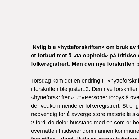
 Nylig ble «hytteforskriften» om bruk av 
et forbud mot å «ta opphold» på fritids
folkeregistrert. Men den nye forskriften b
Torsdag kom det en endring til «hytteforskri
i forskriften ble justert.2. Den nye forskrifte
«hytteforskriften» ut:«Personer forbys å o
der vedkommende er folkeregistrert. Strengt
nødvendig for å avverge store materielle ska
2 fordi de deler husstand med en som er bek
overnatte i fritidseiendom i annen kommune i