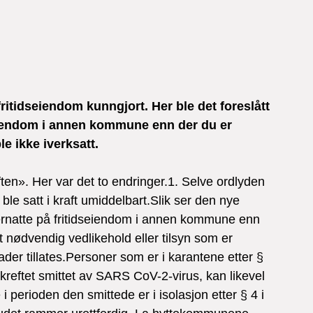
fritidseiendom kunngjort. Her ble det foreslått 
eiendom i annen kommune enn der du er 
le ikke iverksatt.
ften». Her var det to endringer.1. Selve ordlyden 
n ble satt i kraft umiddelbart.Slik ser den nye 
vernatte på fritidseiendom i annen kommune enn 
 nødvendig vedlikehold eller tilsyn som er 
der tillates.Personer som er i karantene etter § 
reftet smittet av SARS CoV-2-virus, kan likevel 
 perioden den smittede er i isolasjon etter § 4 i 