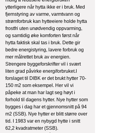
ytterligere når hytta ikke er i bruk. Med 
fjernstyring av varme, varmtvann og 
strømforbruk kan hytteeiere holde hytta 
frostfri uten unødvendig oppvarming, 
og samtidig øke komforten først når 
hytta faktisk skal tas i bruk. Dette gir 
bedre energistyring, lavere forbruk og 
mer målrettet bruk av energien. 
Strengere byggeforskrifter vil i svært 
liten grad påvirke energiforbruket.I 
forslaget til DIBK er det brukt hytter 70-
150 m2 som eksempel. Her vil vi 
påpeke at man har lagt seg høyt i 
forhold til dagens hytter. Nye hytter som 
bygges i dag har et gjennomsnitt på 94 
m2 (SSB). Nye hytter er blitt større over 
tid. I 1983 var en nybygd hytte i snitt 
62,2 kvadratmeter (SSB). 