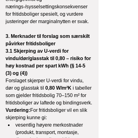
nærings-/sysselsettingskonsekvenser 
for fritidsboliger spesielt, og vurdere 
justeringer der marginalnytten er svak.
3. Merknader til forslag som særskilt 
påvirker fritidsboliger
3.1 Skjerping av U-verdi for 
vindu/dør/glasstak til 0,80 – risiko for 
høy kostnad per spart kWh (§ 14-5 
(3) og (4))
Forslaget skjerper U-verdi for vindu, 
dør og glasstak til 
0,80 W/m²K
 i tabeller 
som gjelder fritidsbolig 70–150 m² for 
fritidsboliger av laftede og bindingsverk.
Vurdering:
For fritidsboliger vil en slik 
skjerping kunne gi:
vesentlig høyere merkostnader 
(produkt, transport, montasje, 