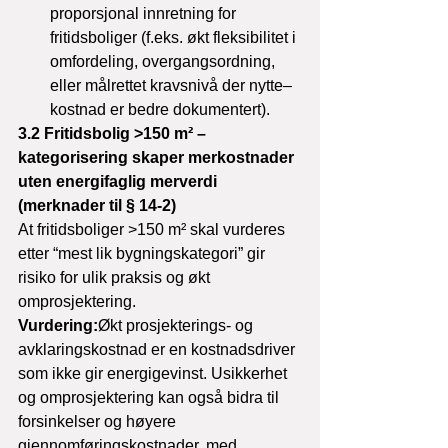
proporsjonal innretning for 
fritidsboliger (f.eks. økt fleksibilitet i 
omfordeling, overgangsordning, 
eller målrettet kravsnivå der nytte–
kostnad er bedre dokumentert).
3.2 Fritidsbolig >150 m² – 
kategorisering skaper merkostnader 
uten energifaglig merverdi 
(merknader til § 14-2)
At fritidsboliger >150 m² skal vurderes 
etter “mest lik bygningskategori” gir 
risiko for ulik praksis og økt 
omprosjektering.
Vurdering:
Økt prosjekterings- og 
avklaringskostnad er en kostnadsdriver 
som ikke gir energigevinst. Usikkerhet 
og omprosjektering kan også bidra til 
forsinkelser og høyere 
gjennomføringskostnader, med 