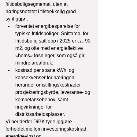
fritidsboligsegmentet, uten at 
høringsnotatet i tilstrekkelig grad 
synliggjør:
forventet energibesparelse for 
typiske fritidsboliger: Snittareal for 
fritidsbolig satt opp i 2025 er ca. 90 
m2, og ofte med energieffektive 
«hems» løsninger, som også gir 
mindre arealbruk.
kostnad per sparte kWh, og 
konsekvenser for næringen, 
herunder omstillingskostnader, 
prosjekteringsbyrde, leveranse- og 
kompetansebehov, samt 
ringvirkninger for 
distriktsarbeidsplasser.
Vi ber derfor DiBK tydeliggjøre 
forholdet mellom investeringskostnad, 
energigevinst og 