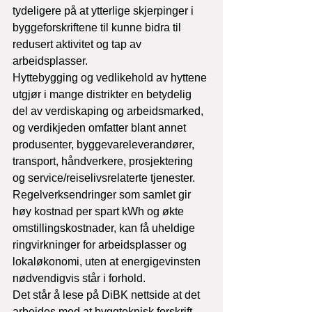
tydeligere på at ytterlige skjerpinger i 
byggeforskriftene til kunne bidra til 
redusert aktivitet og tap av 
arbeidsplasser.
Hyttebygging og vedlikehold av hyttene 
utgjør i mange distrikter en betydelig 
del av verdiskaping og arbeidsmarked, 
og verdikjeden omfatter blant annet 
produsenter, byggevareleverandører, 
transport, håndverkere, prosjektering 
og service/reiselivsrelaterte tjenester. 
Regelverksendringer som samlet gir 
høy kostnad per spart kWh og økte 
omstillingskostnader, kan få uheldige 
ringvirkninger for arbeidsplasser og 
lokaløkonomi, uten at energigevinsten 
nødvendigvis står i forhold.
Det står å lese på DiBK nettside at det 
arbeides med at byggteknisk forskrift 