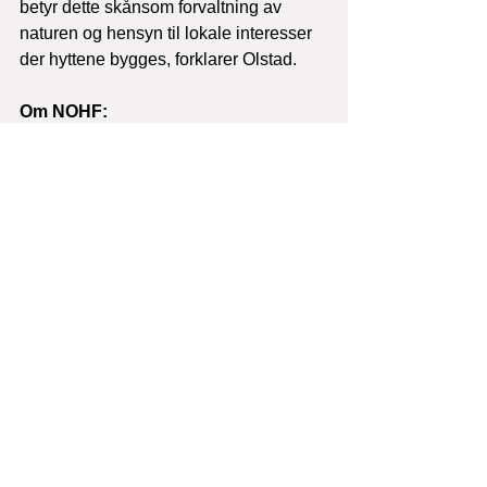
betyr dette skånsom forvaltning av 
naturen og hensyn til lokale interesser 
der hyttene bygges, forklarer Olstad.
Om NOHF:
NOHF arbeider for å trygge 
vilkårene for både brukere og 
produsenter, og økt 
profesjonalisering av bransjen.
Gjennom NOHF-autorisasjonen 
forplikter alle medlemmene å 
holde høy standard på hyttefaglig 
kompetanse.
NOHF består av 28 
medlemsbedrifter, som er spredt 
over hele landet.