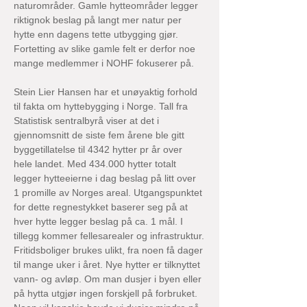
naturområder. Gamle hytteområder legger 
riktignok beslag på langt mer natur per 
hytte enn dagens tette utbygging gjør. 
Fortetting av slike gamle felt er derfor noe 
mange medlemmer i NOHF fokuserer på.
Stein Lier Hansen har et unøyaktig forhold 
til fakta om hyttebygging i Norge. Tall fra 
Statistisk sentralbyrå viser at det i 
gjennomsnitt de siste fem årene ble gitt 
byggetillatelse til 4342 hytter pr år over 
hele landet. Med 434.000 hytter totalt 
legger hytteeierne i dag beslag på litt over 
1 promille av Norges areal. Utgangspunktet 
for dette regnestykket baserer seg på at 
hver hytte legger beslag på ca. 1 mål. I 
tillegg kommer fellesarealer og infrastruktur.
Fritidsboliger brukes ulikt, fra noen få dager 
til mange uker i året. Nye hytter er tilknyttet 
vann- og avløp. Om man dusjer i byen eller 
på hytta utgjør ingen forskjell på forbruket. 