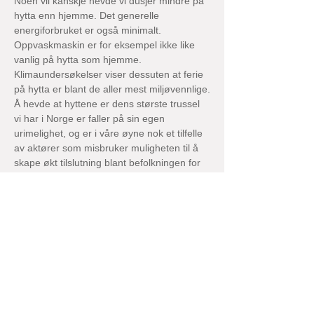
Noen vil kanskje hevde vi dusjer mindre på 
hytta enn hjemme. Det generelle 
energiforbruket er også minimalt. 
Oppvaskmaskin er for eksempel ikke like 
vanlig på hytta som hjemme. 
Klimaundersøkelser viser dessuten at ferie 
på hytta er blant de aller mest miljøvennlige.
Å hevde at hyttene er dens største trussel 
vi har i Norge er faller på sin egen 
urimelighet, og er i våre øyne nok et tilfelle 
av aktører som misbruker muligheten til å 
skape økt tilslutning blant befolkningen for 
miljøkampen. Slike utspill frykter vi 
dessverre virker mot sin hensikt.
Det er den samme industrien som Stein 
Lier Hansen representerer som produserer 
all plasten og andre produktene som vi 
slenger på søppeldynga, samt 
giftdeponiene til lands og til vanns som er 
avfall etter industrien. Stein Lier Hansens 
gamle hytte ble overdratt til barna, hvis han 
mente at nordmenns hytteliv raserer 