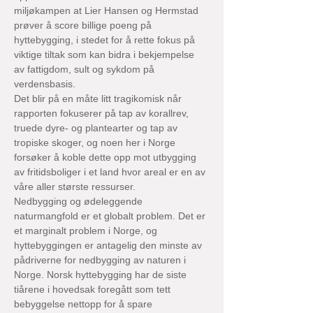
miljøkampen at Lier Hansen og Hermstad 
prøver å score billige poeng på 
hyttebygging, i stedet for å rette fokus på 
viktige tiltak som kan bidra i bekjempelse 
av fattigdom, sult og sykdom på 
verdensbasis.
Det blir på en måte litt tragikomisk når 
rapporten fokuserer på tap av korallrev, 
truede dyre- og plantearter og tap av 
tropiske skoger, og noen her i Norge 
forsøker å koble dette opp mot utbygging 
av fritidsboliger i et land hvor areal er en av 
våre aller største ressurser.
Nedbygging og ødeleggende 
naturmangfold er et globalt problem. Det er 
et marginalt problem i Norge, og 
hyttebyggingen er antagelig den minste av 
pådriverne for nedbygging av naturen i 
Norge. Norsk hyttebygging har de siste 
tiårene i hovedsak foregått som tett 
bebyggelse nettopp for å spare 