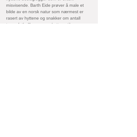
misvisende. Barth Eide prøver å male et 
bilde av en norsk natur som nærmest er 
rasert av hyttene og snakker om antall 
tusen fotballbaner som hyttene tilsvarer. 
Fakta fra Statistisk Sentralbyrå viser 
imidlertid at fattige 0,17 % av Norges areal 
er berørt av hyttene. Vi snakker om en 
størrelse på nivå med Lillestrøm kommune, 
fordelt over alle Norges 385.000 
kvadratkilometer.
Dette genererer hyttene i 
distriktskommunene:
Beregninger (Menon Economics og 
Oppdal kommune) indikerer at hyttene 
generer ca 25.000 arbeidsplasser på 
landsbasis.
 I tillegg kommer ca 15.000 
arbeidsplasser gjennom hyttebygging.
 Hver enkelt hytte legger igjen ca 
100.000 kroner hvert år lokalt. Med 