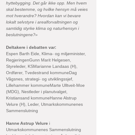
hyttebygging. Det går ikke opp. Men hvem 
skal bestemme, og hvilke hensyn må veies 
mot hverandre? Hvordan kan vi bevare 
lokalt selvstyre i arealforvaltningen og 
samtidig styrke klima og naturhensyn i 
beslutningene?»
Deltakere i debatten var: 
Espen Barth Eide, Klima- og miljøminister, 
RegjeringenGunn Marit Helgesen, 
Styreleder, KSMarianne Landaas (H), 
Ordfører, Tvedestrand kommuneDag 
Vågsnes, strategi- og utviklingssjef, 
Lillehammer kommuneMarte Ulltveit-Moe 
(MDG), Nestleder i planutvalget, 
Kristiansand kommuneHanne Alstrup 
Velure (H), Leder, Utmarkskommunenes 
Sammenslutning
Hanne Astrup Velure
 i 
Utmarkskommunenes Sammenslutning 