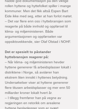
hadde god dokumentasjon på den viktige 
rollen hyttene og hyttefolket spiller i mange 
kommuner. Men det fikk altså Espen Bart 
Eide ikke med seg, etter at han forlot møtet.
– Det var flere enn oss i hyttebransjen som 
reagerte på både innhold og oppførsel til 
klima- og miljøministeren. Både 
argumentasjonen og oppførselen var 
oppsiktsvekkende, sier Olaf Olstad i NOHF.
Det er spesielt to påstander 
hyttebransjen reagerer på:
– Når klima- og miljøministeren hevder 
hyttene genererer få arbeidsplasser lokalt i 
distriktene i Norge, så avslører han 
ekstrem liten innsikt i hyttenes betydning. 
Undersøkelser viser at hyttene genererer 
flere titusen arbeidsplasser og mer enn 50 
milliarder kroner lokalt hvert år.
– I tillegg fremfører han på vegne av 
regjeringen en retorikk om arealene 
hyttene beslaglegger som er svært 