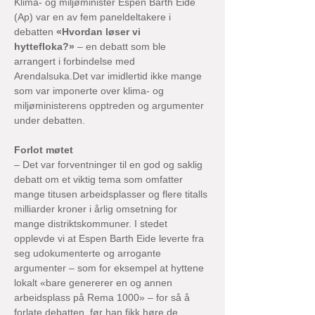
Klima- og miljøminister Espen Barth Eide 
(Ap) var en av fem paneldeltakere i 
debatten 
«Hvordan løser vi 
hyttefloka?»
 – en debatt som ble 
arrangert i forbindelse med 
Arendalsuka.Det var imidlertid ikke mange 
som var imponerte over klima- og 
miljøministerens opptreden og argumenter 
under debatten.
Forlot møtet
– Det var forventninger til en god og saklig 
debatt om et viktig tema som omfatter 
mange titusen arbeidsplasser og flere titalls 
milliarder kroner i årlig omsetning for 
mange distriktskommuner. I stedet 
opplevde vi at Espen Barth Eide leverte fra 
seg udokumenterte og arrogante 
argumenter – som for eksempel at hyttene 
lokalt «bare genererer en og annen 
arbeidsplass på Rema 1000» – for så å 
forlate debatten, før han fikk høre de 