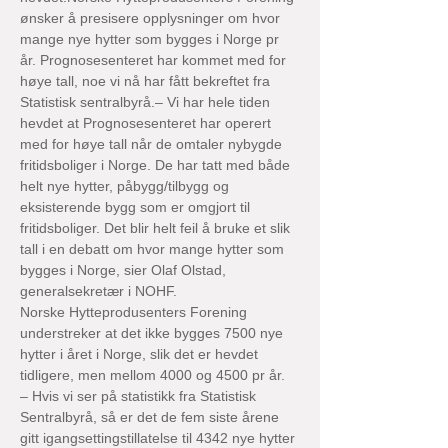
ønsker å presisere opplysninger om hvor 
mange nye hytter som bygges i Norge pr 
år. Prognosesenteret har kommet med for 
høye tall, noe vi nå har fått bekreftet fra 
Statistisk sentralbyrå.– Vi har hele tiden 
hevdet at Prognosesenteret har operert 
med for høye tall når de omtaler nybygde 
fritidsboliger i Norge. De har tatt med både 
helt nye hytter, påbygg/tilbygg og 
eksisterende bygg som er omgjort til 
fritidsboliger. Det blir helt feil å bruke et slik 
tall i en debatt om hvor mange hytter som 
bygges i Norge, sier Olaf Olstad, 
generalsekretær i NOHF.
Norske Hytteprodusenters Forening 
understreker at det ikke bygges 7500 nye 
hytter i året i Norge, slik det er hevdet 
tidligere, men mellom 4000 og 4500 pr år.
– Hvis vi ser på statistikk fra Statistisk 
Sentralbyrå, så er det de fem siste årene 
gitt igangsettingstillatelse til 4342 nye hytter 