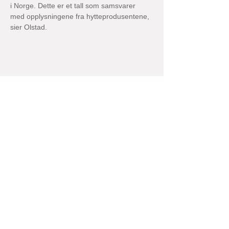
i Norge. Dette er et tall som samsvarer 
med opplysningene fra hytteprodusentene, 
sier Olstad.
Kilden til denne tabellen er Statistisk 
sentralbyrå. Tabellen viser at det de siste 
fem årene er oppført mellom 4039 og 4638 
nye fritidsboliger i Norge.
Gjennomsnittet er på 4342 hytter. (Kilde 
SSB)
Fritidsboliger iverksatt siste 5 år pr. fylke
Fritidsboliger iverksatt siste 5 år pr. fylke