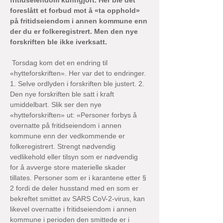
fritidseiendom kunngjort. Her ble det 
foreslått et forbud mot å «ta opphold» 
på fritidseiendom i annen kommune enn 
der du er folkeregistrert. Men den nye 
forskriften ble ikke iverksatt.
 Torsdag kom det en endring til 
«hytteforskriften». Her var det to endringer. 
1. Selve ordlyden i forskriften ble justert. 2. 
Den nye forskriften ble satt i kraft 
umiddelbart. Slik ser den nye 
«hytteforskriften» ut: «Personer forbys å 
overnatte på fritidseiendom i annen 
kommune enn der vedkommende er 
folkeregistrert. Strengt nødvendig 
vedlikehold eller tilsyn som er nødvendig 
for å avverge store materielle skader 
tillates. Personer som er i karantene etter § 
2 fordi de deler husstand med en som er 
bekreftet smittet av SARS CoV-2-virus, kan 
likevel overnatte i fritidseiendom i annen 
kommune i perioden den smittede er i 