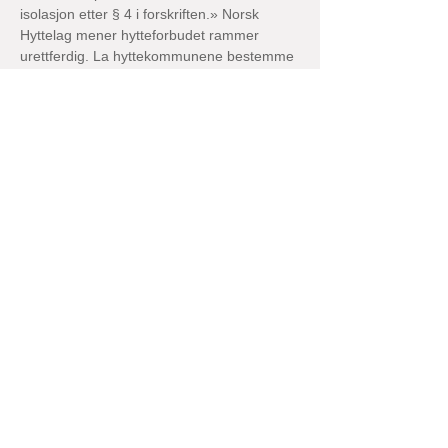
isolasjon etter § 4 i forskriften.» Norsk 
Hyttelag mener hytteforbudet rammer 
urettferdig. La hyttekommunene bestemme 
selv, er beskjeden fra 
interesseorganisasjonen, ifølge 
VG.no
. 
Generalsekretær Audun Bringsvor i Norsk 
Hyttelag sier han forstår at det er 
nødvendig med en inngripende forskrift, 
men mener den rammer urettferdig. – For 
eksempel hytteeiere som ikke får komme til 
Bergen. Jeg tror helsevesenet klarer å 
håndtere dem. Et annet eksempel; hvis du 
blir syk på hytta i Kragerø, blir du sendt til 
sykehus i Skien. Men folk derfra kan ikke 
dra på hytta i Kragerø, sier han til VG.
Previous
Next