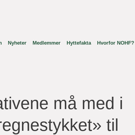
m
Nyheter
Medlemmer
Hyttefakta
Hvorfor NOHF?
ativene må med i
regnestykket» til