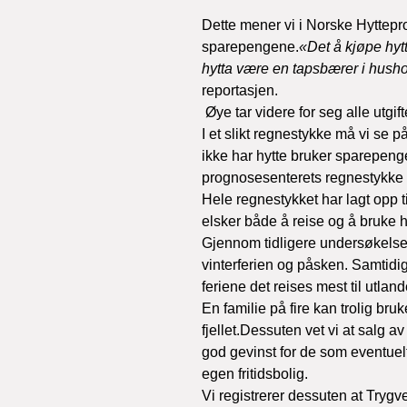
Dette mener vi i Norske Hytteprod
sparepengene.
«Det å kjøpe hyt
hytta være en tapsbærer i hushol
reportasjen.
 Øye tar videre for seg alle utg
I et slikt regnestykke må vi se 
ikke har hytte bruker sparepenge
prognosesenterets regnestykke s
Hele regnestykket har lagt opp t
elsker både å reise og å bruke h
Gjennom tidligere undersøkelser 
vinterferien og påsken. Samtidig 
feriene det reises mest til utland
En familie på fire kan trolig br
fjellet.Dessuten vet vi at salg a
god gevinst for de som eventuelt
egen fritidsbolig. 
Vi registrerer dessuten at Tryg