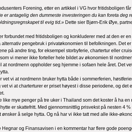
usenters Forening, etter en artikkel i VG hvor fritidsboligen får
te er antagelig den dummeste investeringen du kan foreta deg ren
dningsregnskapet til evig tid.» 
Dette sier Bjørn-Erik Øye, partne
ifter forbundet med fritidsboligen og konkluderer med at den er en 
på alternativ pengebruk i privatøkonomien til befolkningen. Det e
ne på andre ting, for eksempel storbyferie, chartertur eller 
cruis
om vi mener ikke forteller hele bildet av økonomien til nordmen
il at nordmenn oppholder seg hjemme i sofaen hele året. Det vet v
ytta.
vet vi at nordmenn bruker hytta både i sommerferien, høstferien,
vet vi at charterturer er priset høyest i disse periodene, og det e
et.
uke like mye penger på tre uker i Thailand som det koster å ha en
v hytte er skattefritt. Med gjennomsnittlig prisvekst på nesten 4 %
 ønsker å selge hytta. Og nå har vi ikke tatt med alle ikke-økon
ve Hegnar og Finansavisen i en kommentar har flere gode poenge