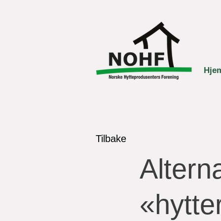
Hje
Tilbake
Altern
«hytte